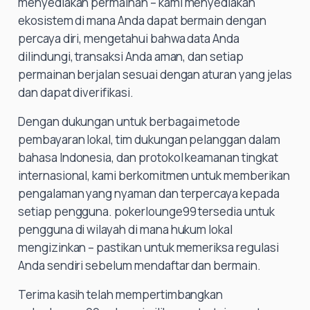
menyediakan permainan – kami menyediakan
ekosistem di mana Anda dapat bermain dengan
percaya diri, mengetahui bahwa data Anda
dilindungi, transaksi Anda aman, dan setiap
permainan berjalan sesuai dengan aturan yang jelas
dan dapat diverifikasi.
Dengan dukungan untuk berbagai metode
pembayaran lokal, tim dukungan pelanggan dalam
bahasa Indonesia, dan protokol keamanan tingkat
internasional, kami berkomitmen untuk memberikan
pengalaman yang nyaman dan terpercaya kepada
setiap pengguna. pokerlounge99 tersedia untuk
pengguna di wilayah di mana hukum lokal
mengizinkan – pastikan untuk memeriksa regulasi
Anda sendiri sebelum mendaftar dan bermain.
Terima kasih telah mempertimbangkan