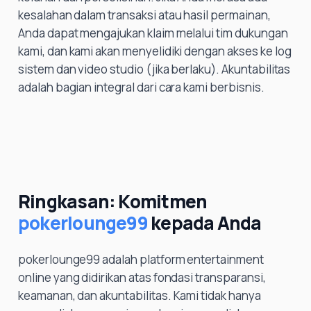
kesalahan dalam transaksi atau hasil permainan,
Anda dapat mengajukan klaim melalui tim dukungan
kami, dan kami akan menyelidiki dengan akses ke log
sistem dan video studio (jika berlaku). Akuntabilitas
adalah bagian integral dari cara kami berbisnis.
Ringkasan: Komitmen
pokerlounge99
kepada Anda
pokerlounge99 adalah platform entertainment
online yang didirikan atas fondasi transparansi,
keamanan, dan akuntabilitas. Kami tidak hanya