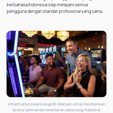
berbahasa Indonesia siap melayani semua
pengguna dengan standar profesional yang sama.
Infrastruktur pokerlounge99 didesain untuk memberikan
kinerja optimal dan keamanan data yang maksimal