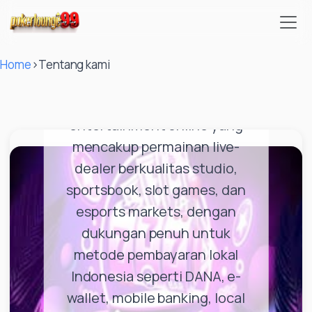
Tentang
pokerlounge99
pokerlounge99
Home
›
Tentang kami
Kami di pokerlounge99
menyediakan layanan
entertainment online yang
mencakup permainan live-
dealer berkualitas studio,
sportsbook, slot games, dan
esports markets, dengan
dukungan penuh untuk
metode pembayaran lokal
Indonesia seperti DANA, e-
wallet, mobile banking, local