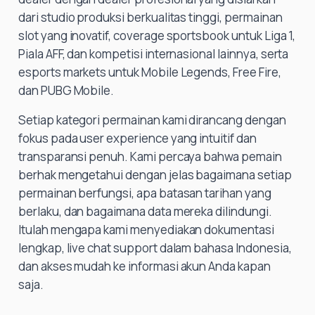
dari studio produksi berkualitas tinggi, permainan
slot yang inovatif, coverage sportsbook untuk Liga 1,
Piala AFF, dan kompetisi internasional lainnya, serta
esports markets untuk Mobile Legends, Free Fire,
dan PUBG Mobile.
Setiap kategori permainan kami dirancang dengan
fokus pada user experience yang intuitif dan
transparansi penuh. Kami percaya bahwa pemain
berhak mengetahui dengan jelas bagaimana setiap
permainan berfungsi, apa batasan tarihan yang
berlaku, dan bagaimana data mereka dilindungi.
Itulah mengapa kami menyediakan dokumentasi
lengkap, live chat support dalam bahasa Indonesia,
dan akses mudah ke informasi akun Anda kapan
saja.