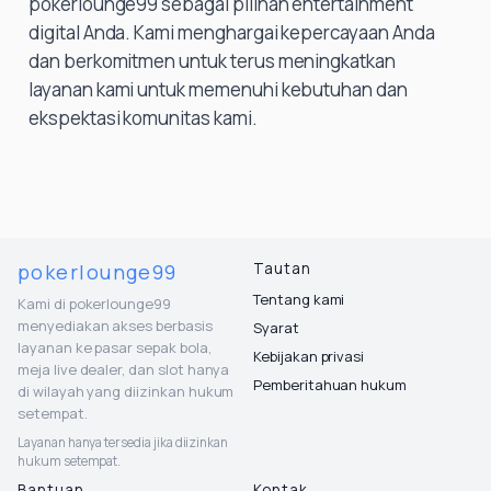
pokerlounge99 sebagai pilihan entertainment
digital Anda. Kami menghargai kepercayaan Anda
dan berkomitmen untuk terus meningkatkan
layanan kami untuk memenuhi kebutuhan dan
ekspektasi komunitas kami.
pokerlounge99
Tautan
Tentang kami
Kami di pokerlounge99
menyediakan akses berbasis
Syarat
layanan ke pasar sepak bola,
Kebijakan privasi
meja live dealer, dan slot hanya
Pemberitahuan hukum
di wilayah yang diizinkan hukum
setempat.
Layanan hanya tersedia jika diizinkan
hukum setempat.
Bantuan
Kontak