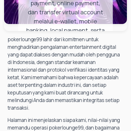
payment, online payment,
dan transfer virtual account
melalui e-wallet, mobile
banking, local payment, serta
online payment. Platform
pokerlounge99 lahir dari komitmen untuk
menghadirkan pengalaman entertainment digital
kami dirancang dengan fokus
yang dapat diakses dengan mudah oleh pengguna
pada keamanan akun,
di Indonesia, dengan standar keamanan
transparansi permainan, dan
internasional dan protokol verifikasi identitas yang
perlindungan data pengguna.
ketat. Kami memahami bahwa kepercayaan adalah
aset terpenting dalam industri ini, dan setiap
keputusan yang kami buat dirancang untuk
melindungi Anda dan memastikan integritas setiap
transaksi.
Halaman ini menjelaskan siapa kami, nilai-nilai yang
memandu operasi pokerlounge99, dan bagaimana