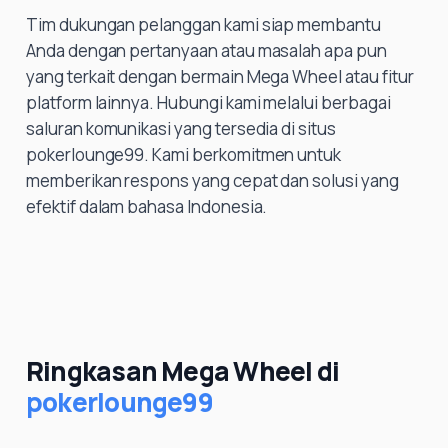
Tim dukungan pelanggan kami siap membantu
Anda dengan pertanyaan atau masalah apa pun
yang terkait dengan bermain Mega Wheel atau fitur
platform lainnya. Hubungi kami melalui berbagai
saluran komunikasi yang tersedia di situs
pokerlounge99. Kami berkomitmen untuk
memberikan respons yang cepat dan solusi yang
efektif dalam bahasa Indonesia.
Ringkasan Mega Wheel di
pokerlounge99