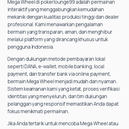
Mega Wheel di pokerlounge99 adalah permainan
interaktif yang menggabungkan kemudahan
mekanik dengan kualitas produksi tinggi dan dealer
profesional. Kami menawarkan pengalaman
bermain yang transparan, aman, dan menghibur
melalui platform yang dirancang khusus untuk
pengguna Indonesia.
Dengan dukungan metode pembayaran lokal
seperti DANA, e-wallet, mobile banking, local
payment, dan transfer bank via online payment,
bermain Mega Wheel menjadi mudah dan nyaman.
Sistem keamanan kami yang ketat, proses verifikasi
identitas yang menyeluruh, dan tim dukungan
pelanggan yang responsif memastikan Anda dapat
fokus menikmati permainan.
Jika Anda tertarik untuk mencoba Mega Wheel atau