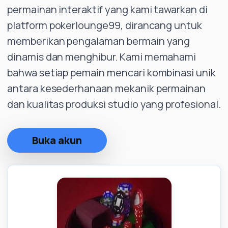
permainan interaktif yang kami tawarkan di
platform pokerlounge99, dirancang untuk
memberikan pengalaman bermain yang
dinamis dan menghibur. Kami memahami
bahwa setiap pemain mencari kombinasi unik
antara kesederhanaan mekanik permainan
dan kualitas produksi studio yang profesional.
Buka akun