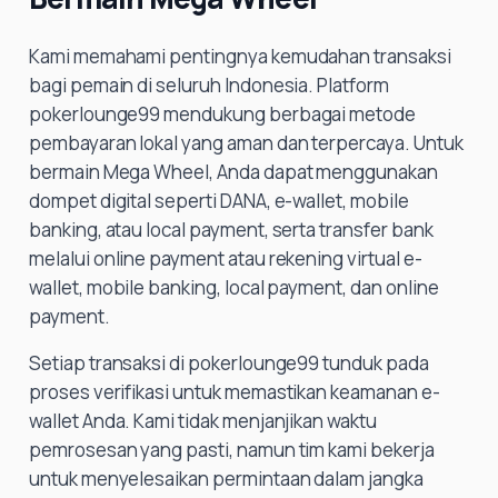
Kami memahami pentingnya kemudahan transaksi
bagi pemain di seluruh Indonesia. Platform
pokerlounge99 mendukung berbagai metode
pembayaran lokal yang aman dan terpercaya. Untuk
bermain Mega Wheel, Anda dapat menggunakan
dompet digital seperti DANA, e-wallet, mobile
banking, atau local payment, serta transfer bank
melalui online payment atau rekening virtual e-
wallet, mobile banking, local payment, dan online
payment.
Setiap transaksi di pokerlounge99 tunduk pada
proses verifikasi untuk memastikan keamanan e-
wallet Anda. Kami tidak menjanjikan waktu
pemrosesan yang pasti, namun tim kami bekerja
untuk menyelesaikan permintaan dalam jangka