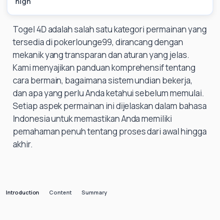
high
Togel 4D adalah salah satu kategori permainan yang
tersedia di pokerlounge99, dirancang dengan
mekanik yang transparan dan aturan yang jelas.
Kami menyajikan panduan komprehensif tentang
cara bermain, bagaimana sistem undian bekerja,
dan apa yang perlu Anda ketahui sebelum memulai.
Setiap aspek permainan ini dijelaskan dalam bahasa
Indonesia untuk memastikan Anda memiliki
pemahaman penuh tentang proses dari awal hingga
akhir.
Introduction
Content
Summary