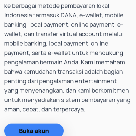
ke berbagai metode pembayaran lokal
Indonesia termasuk DANA, e-wallet, mobile
banking, local payment, online payment, e-
wallet, dan transfer virtual account melalui
mobile banking, local payment, online
payment, serta e-wallet untuk mendukung
pengalaman bermain Anda. Kami memahami
bahwa kemudahan transaksi adalah bagian
penting dari pengalaman entertainment
yang menyenangkan, dan kami berkomitmen
untuk menyediakan sistem pembayaran yang
aman, cepat, dan terpercaya.
Buka akun