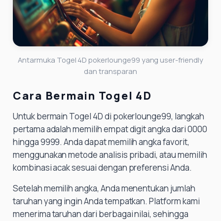
Antarmuka Togel 4D pokerlounge99 yang user-friendly
dan transparan
Cara Bermain Togel 4D
Untuk bermain Togel 4D di pokerlounge99, langkah
pertama adalah memilih empat digit angka dari 0000
hingga 9999. Anda dapat memilih angka favorit,
menggunakan metode analisis pribadi, atau memilih
kombinasi acak sesuai dengan preferensi Anda.
Setelah memilih angka, Anda menentukan jumlah
taruhan yang ingin Anda tempatkan. Platform kami
menerima taruhan dari berbagai nilai, sehingga