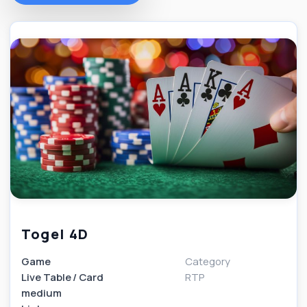
Togel 4D
Game
Category
Live Table / Card
RTP
medium