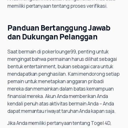
memiliki pertanyaan tentang proses verifikasi.
Panduan Bertanggung Jawab
dan Dukungan Pelanggan
Saat bermain di pokerlounge99, penting untuk
mengingat bahwa permainan harus dilihat sebagai
bentuk entertainment, bukan sebagai cara untuk
mendapatkan penghasilan. Kami mendorong setiap
pemain untuk menetapkan anggaran pribadi
mereka dan memainkan dalam batas kemampuan
finansial mereka. Akun Anda memberikan Anda
kendali penuh atas aktivitas bermain Anda – Anda
dapat memantau riwayat taruhan Anda kapan saja.
Jika Anda memiliki pertanyaan tentang Togel 4D,