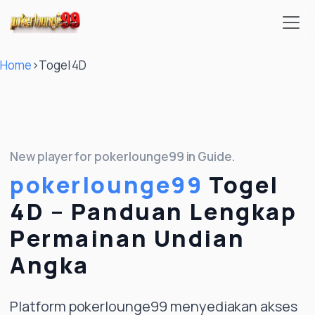
pokerlounge99
Home
›
Togel 4D
New player for pokerlounge99 in Guide.
pokerlounge99
Togel
4D – Panduan Lengkap
Permainan Undian
Angka
Platform pokerlounge99 menyediakan akses