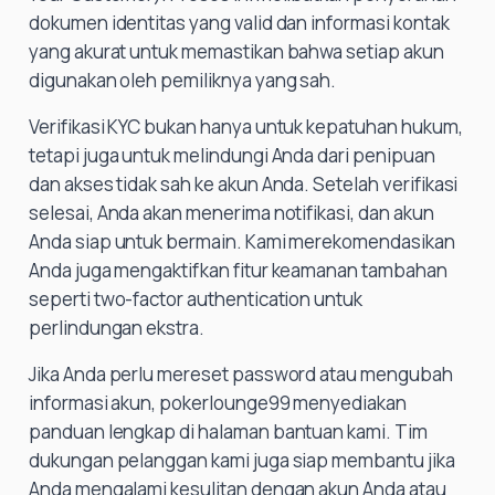
dokumen identitas yang valid dan informasi kontak
yang akurat untuk memastikan bahwa setiap akun
digunakan oleh pemiliknya yang sah.
Verifikasi KYC bukan hanya untuk kepatuhan hukum,
tetapi juga untuk melindungi Anda dari penipuan
dan akses tidak sah ke akun Anda. Setelah verifikasi
selesai, Anda akan menerima notifikasi, dan akun
Anda siap untuk bermain. Kami merekomendasikan
Anda juga mengaktifkan fitur keamanan tambahan
seperti two-factor authentication untuk
perlindungan ekstra.
Jika Anda perlu mereset password atau mengubah
informasi akun, pokerlounge99 menyediakan
panduan lengkap di halaman bantuan kami. Tim
dukungan pelanggan kami juga siap membantu jika
Anda mengalami kesulitan dengan akun Anda atau