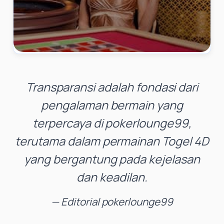
Cara bermain Togel 4D dan memahami sistem
pengumuman hasil di pokerlounge99 secara detail
dan mudah dipahami
Transparansi adalah fondasi dari
pengalaman bermain yang
terpercaya di pokerlounge99,
terutama dalam permainan Togel 4D
yang bergantung pada kejelasan
dan keadilan.
Editorial pokerlounge99