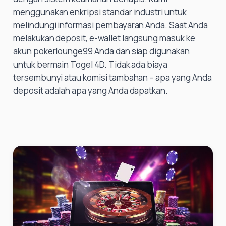
menggunakan enkripsi standar industri untuk
melindungi informasi pembayaran Anda. Saat Anda
melakukan deposit, e-wallet langsung masuk ke
akun pokerlounge99 Anda dan siap digunakan
untuk bermain Togel 4D. Tidak ada biaya
tersembunyi atau komisi tambahan – apa yang Anda
deposit adalah apa yang Anda dapatkan.