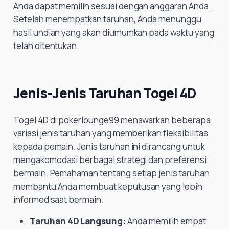
Anda dapat memilih sesuai dengan anggaran Anda.
Setelah menempatkan taruhan, Anda menunggu
hasil undian yang akan diumumkan pada waktu yang
telah ditentukan.
Jenis-Jenis Taruhan Togel 4D
Togel 4D di pokerlounge99 menawarkan beberapa
variasi jenis taruhan yang memberikan fleksibilitas
kepada pemain. Jenis taruhan ini dirancang untuk
mengakomodasi berbagai strategi dan preferensi
bermain. Pemahaman tentang setiap jenis taruhan
membantu Anda membuat keputusan yang lebih
informed saat bermain.
Taruhan 4D Langsung:
Anda memilih empat