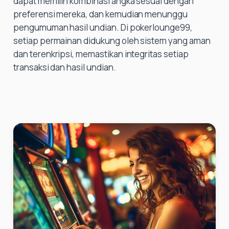
dapat memilih kombinasi angka sesuai dengan
preferensi mereka, dan kemudian menunggu
pengumuman hasil undian. Di pokerlounge99,
setiap permainan didukung oleh sistem yang aman
dan terenkripsi, memastikan integritas setiap
transaksi dan hasil undian.