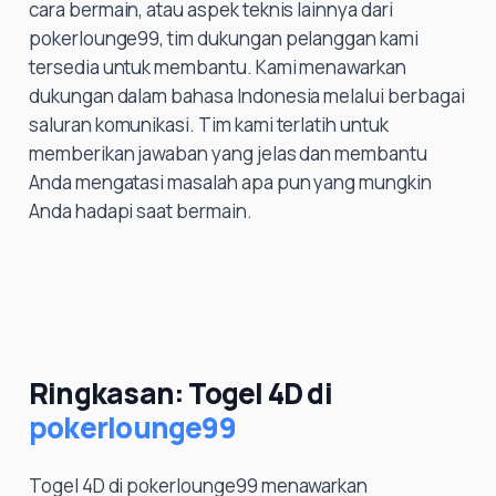
cara bermain, atau aspek teknis lainnya dari
pokerlounge99, tim dukungan pelanggan kami
tersedia untuk membantu. Kami menawarkan
dukungan dalam bahasa Indonesia melalui berbagai
saluran komunikasi. Tim kami terlatih untuk
memberikan jawaban yang jelas dan membantu
Anda mengatasi masalah apa pun yang mungkin
Anda hadapi saat bermain.
Ringkasan: Togel 4D di
pokerlounge99
Togel 4D di pokerlounge99 menawarkan