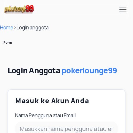
pokerlounge99
Home
›
Login anggota
Form
Login Anggota
pokerlounge99
Masuk ke Akun Anda
Nama Pengguna atau Email