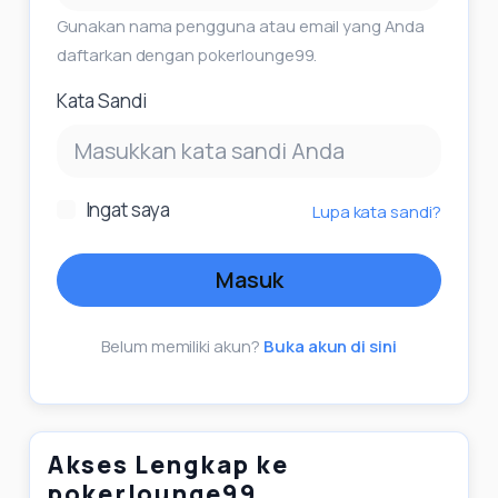
Gunakan nama pengguna atau email yang Anda
daftarkan dengan pokerlounge99.
Kata Sandi
Ingat saya
Lupa kata sandi?
Masuk
Belum memiliki akun?
Buka akun di sini
Akses Lengkap ke
pokerlounge99